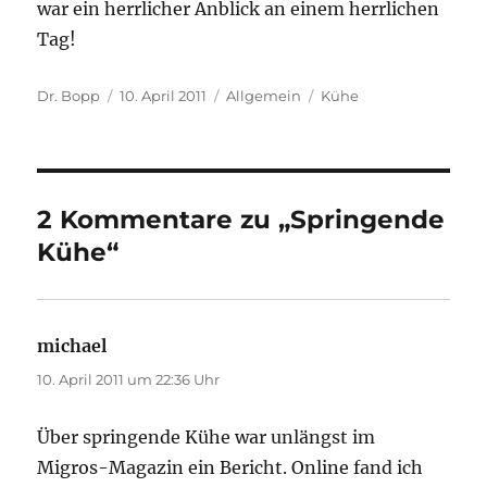
war ein herrlicher Anblick an einem herrlichen
Tag!
Autor
Veröffentlicht
Kategorien
Schlagwörter
Dr. Bopp
10. April 2011
Allgemein
Kühe
am
2 Kommentare zu „Springende
Kühe“
michael
sagt:
10. April 2011 um 22:36 Uhr
Über springende Kühe war unlängst im
Migros-Magazin ein Bericht. Online fand ich