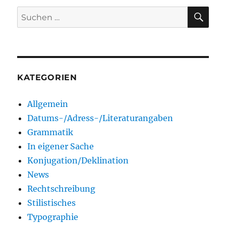
SU
Suchen
nach:
KATEGORIEN
Allgemein
Datums-/Adress-/Literaturangaben
Grammatik
In eigener Sache
Konjugation/Deklination
News
Rechtschreibung
Stilistisches
Typographie