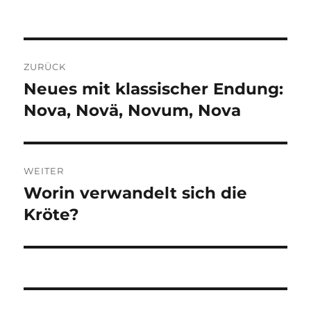
Beitragsnavigation
ZURÜCK
Neues mit klassischer Endung:
Vorheriger
Beitrag:
Nova, Novä, Novum, Nova
WEITER
Worin verwandelt sich die
Nächster
Beitrag:
Kröte?