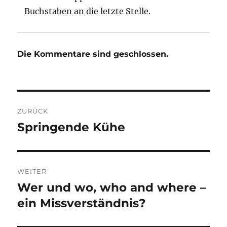
Buchstaben an die letzte Stelle.
Die Kommentare sind geschlossen.
Beitragsnavigation
ZURÜCK
Springende Kühe
Vorheriger
Beitrag:
WEITER
Wer und wo, who and where –
Nächster
Beitrag:
ein Missverständnis?