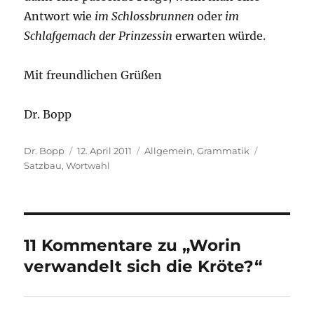
Antwort wie
im Schlossbrunnen
oder
im
Schlafgemach der Prinzessin
erwarten würde.
Mit freundlichen Grüßen
Dr. Bopp
Autor
Veröffentlicht
Kategorien
Schlagwört
Dr. Bopp
12. April 2011
Allgemein
,
Grammatik
am
Satzbau
,
Wortwahl
11 Kommentare zu „Worin
verwandelt sich die Kröte?“