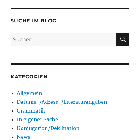
SUCHE IM BLOG
SU
Suchen
nach:
KATEGORIEN
Allgemein
Datums-/Adress-/Literaturangaben
Grammatik
In eigener Sache
Konjugation/Deklination
News