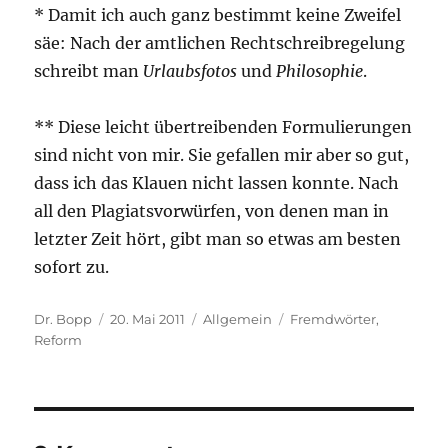
* Damit ich auch ganz bestimmt keine Zweifel
säe: Nach der amtlichen Rechtschreibregelung
schreibt man
Urlaubsfotos
und
Philosophie
.
** Diese leicht übertreibenden Formulierungen
sind nicht von mir. Sie gefallen mir aber so gut,
dass ich das Klauen nicht lassen konnte. Nach
all den Plagiatsvorwürfen, von denen man in
letzter Zeit hört, gibt man so etwas am besten
sofort zu.
Autor
Veröffentlicht
Kategorien
Schlagwörter
Dr. Bopp
20. Mai 2011
Allgemein
Fremdwörter
,
am
Reform