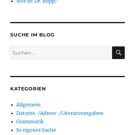
Wer ist Dr. Bopp?
SUCHE IM BLOG
SU
Suchen
nach:
KATEGORIEN
Allgemein
Datums-/Adress-/Literaturangaben
Grammatik
In eigener Sache