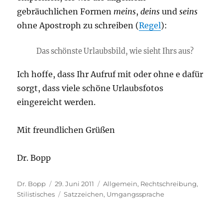
gebräuchlichen Formen
meins
,
deins
und
seins
ohne Apostroph zu schreiben (
Regel
):
Das schönste Urlaubsbild, wie sieht Ihrs aus?
Ich hoffe, dass Ihr Aufruf mit oder ohne e dafür
sorgt, dass viele schöne Urlaubsfotos
eingereicht werden.
Mit freundlichen Grüßen
Dr. Bopp
Autor
Veröffentlicht
Kategorien
Dr. Bopp
29. Juni 2011
Allgemein
,
Rechtschreibung
,
am
Schlagwörter
Stilistisches
Satzzeichen
,
Umgangssprache