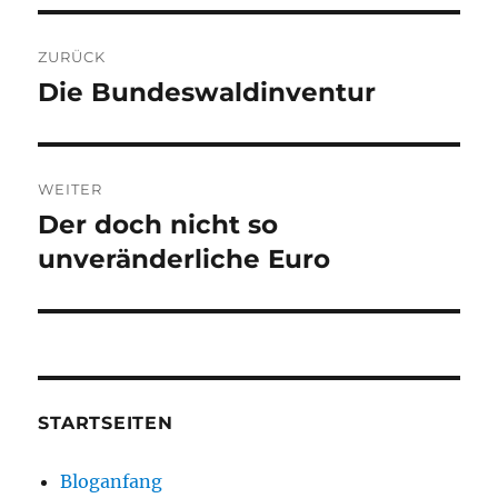
Beitragsnavigation
ZURÜCK
Die Bundeswaldinventur
Vorheriger
Beitrag:
WEITER
Der doch nicht so
Nächster
Beitrag:
unveränderliche Euro
STARTSEITEN
Bloganfang