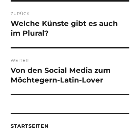
Beitragsnavigation
ZURÜCK
Welche Künste gibt es auch
Vorheriger
Beitrag:
im Plural?
WEITER
Von den Social Media zum
Nächster
Beitrag:
Möchtegern-Latin-Lover
STARTSEITEN