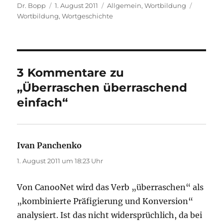
Autor
Veröffentlicht
Kategorien
Schlagw
Dr. Bopp
1. August 2011
Allgemein
,
Wortbildung
am
Wortbildung
,
Wortgeschichte
3 Kommentare zu
„Überraschen überraschend
einfach“
Ivan Panchenko
sagt:
1. August 2011 um 18:23 Uhr
Von CanooNet wird das Verb „überraschen“ als
„kombinierte Präfigierung und Konversion“
analysiert. Ist das nicht widersprüchlich, da bei