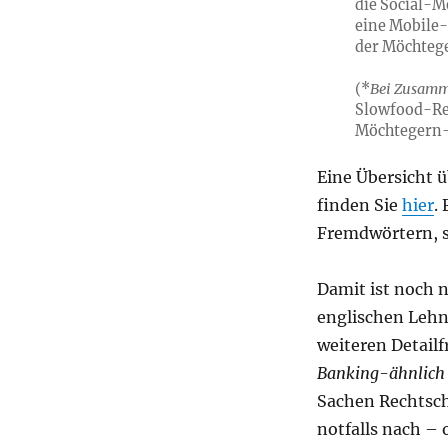
die Social-M
eine Mobile
der Möchteg
(*
Bei Zusamm
Slowfood-Re
Möchtegern-
Eine Übersicht 
finden Sie
hier
.
Fremdwörtern, 
Damit ist noch n
englischen Lehnw
weiteren Detail
Banking-ähnlich
Sachen Rechtsch
notfalls nach – 