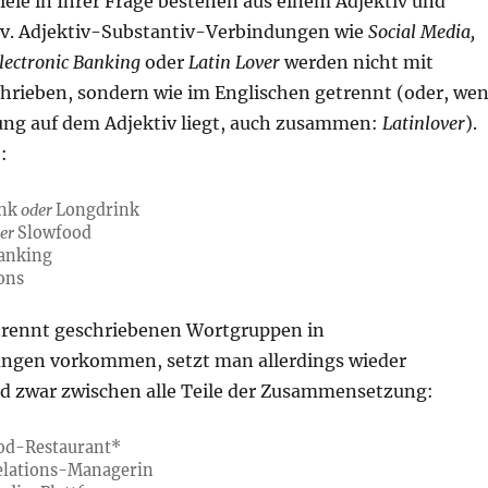
iele in Ihrer Frage bestehen aus einem Adjektiv und
v. Adjektiv-Substantiv-Verbindungen wie
Social Media,
lectronic Banking
oder
Latin Lover
werden nicht mit
chrieben, sondern wie im Englischen getrennt (oder, we
ng auf dem Adjektiv liegt, auch zusammen:
Latinlover
).
:
ink
oder
Longdrink
er
Slowfood
Banking
ions
trennt geschriebenen Wortgruppen in
gen vorkommen, setzt man allerdings wieder
nd zwar zwischen alle Teile der Zusammensetzung:
od-Restaurant*
Relations-Managerin