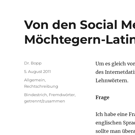
Von den Social M
Möchtegern-Latin
Autor
Dr. Bopp
Um es gleich vo
Veröffentlicht
5. August 2011
des Internetdati
am
Kategorien
Allgemein
,
Lehnwörtern.
Rechtschreibung
Schlagwörter
Bindestrich
,
Fremdwörter
,
Frage
getrennt/zusammen
Ich habe eine Fr
englischen Sprac
sollte man übera