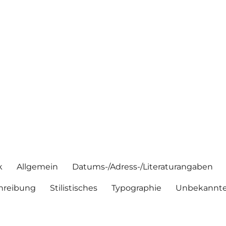
k
Allgemein
Datums-/Adress-/Literaturangaben
hreibung
Stilistisches
Typographie
Unbekannte