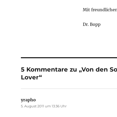
Mit freundliche
Dr. Bopp
5 Kommentare zu „Von den So
Lover“
yrapho
sagt:
5. August 2011 um 13:36 Uhr