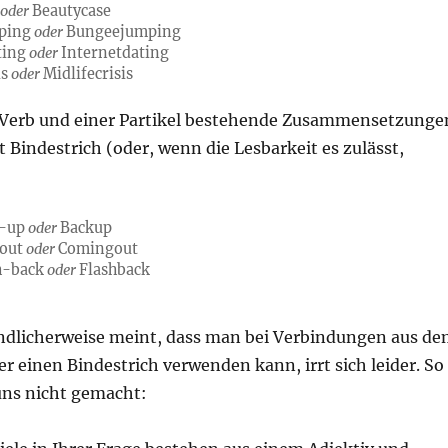
e
oder
Beautycase
ping
oder
Bungeejumping
ting
oder
Internetdating
is
oder
Midlifecrisis
 Verb und einer Partikel bestehende Zusammensetzunge
 Bindestrich (oder, wenn die Lesbarkeit es zulässt,
k-up
oder
Backup
-out
oder
Comingout
sh-back
oder
Flashback
p
ändlicherweise meint, dass man bei Verbindungen aus d
 einen Bindestrich verwenden kann, irrt sich leider. So
uns nicht gemacht: