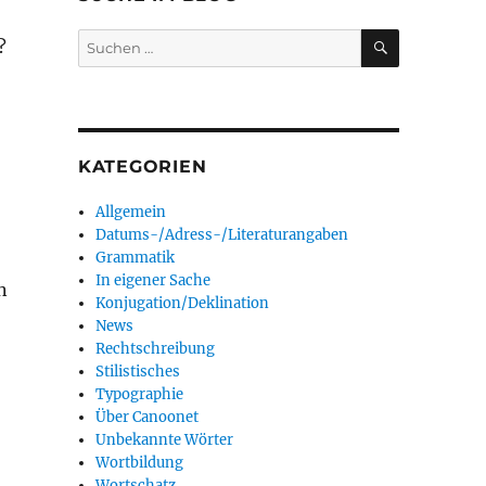
SUCHEN
Suchen
?
nach:
KATEGORIEN
Allgemein
Datums-/Adress-/Literaturangaben
Grammatik
In eigener Sache
n
Konjugation/Deklination
News
Rechtschreibung
Stilistisches
Typographie
Über Canoonet
Unbekannte Wörter
Wortbildung
Wortschatz