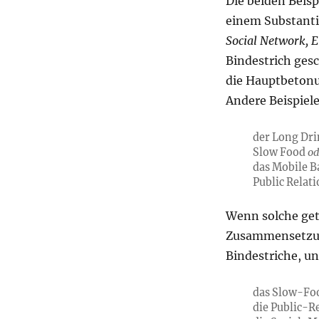
Die beiden Beisp
einem Substanti
Social Network, E
Bindestrich ges
die Hauptbetonu
Andere Beispiele
der Long Dr
Slow Food
od
das Mobile 
Public Relat
Wenn solche ge
Zusammensetzun
Bindestriche, u
das Slow-Fo
die Public-