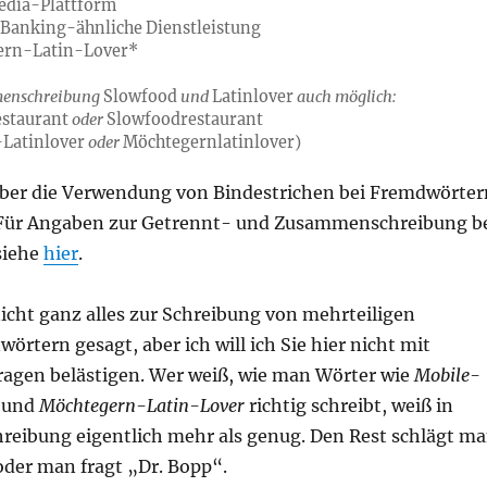
edia-Plattform
-Banking-ähnliche Dienstleistung
ern-Latin-Lover*
enschreibung
Slowfood
und
Latinlover
auch möglich:
staurant
oder
Slowfoodrestaurant
Latinlover
oder
Möchtegernlatinlover)
über die Verwendung von Bindestrichen bei Fremdwörter
 Für Angaben zur Getrennt- und Zusammenschreibung b
siehe
hier
.
icht ganz alles zur Schreibung von mehrteiligen
örtern gesagt, aber ich will ich Sie hier nicht mit
fragen belästigen. Wer weiß, wie man Wörter wie
Mobile-
und
Möchtegern-Latin-Lover
richtig schreibt, weiß in
reibung eigentlich mehr als genug. Den Rest schlägt m
oder man fragt „Dr. Bopp“.