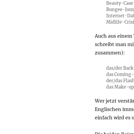
Beauty-Cas
Bungee-Jum
Internet-Da
Midlife-Cris
Auch aus einem
schreibt man mit
zusammen):
das/der Bac
das Coming
der/das Fla
das Make-u
Wer jetzt verst
Englischen immer
einfach wird es 