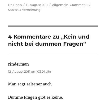
Autor
Veröffentlicht
Kategorien
Schlagwö
Dr. Bopp
11. August 2011
Allgemein
,
Grammatik
am
Satzbau
,
verneinung
4 Kommentare zu „Kein und
nicht bei dummen Fragen“
rinderman
sagt:
12. August 2011 um 03:01 Uhr
Man sagt seltener auch
Dumme Fragen gibt es keine.