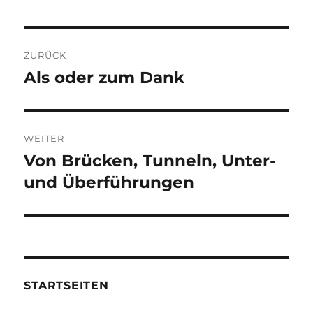
Beitragsnavigation
ZURÜCK
Als oder zum Dank
Vorheriger
Beitrag:
WEITER
Von Brücken, Tunneln, Unter-
Nächster
Beitrag:
und Überführungen
STARTSEITEN