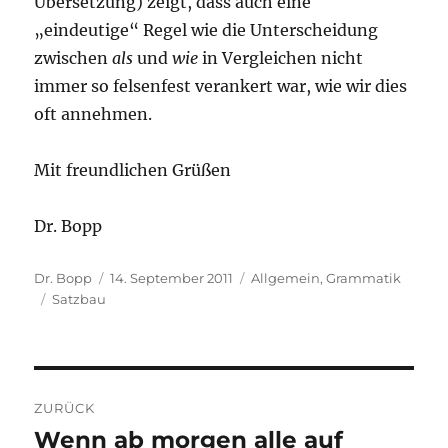
Übersetzung) zeigt, dass auch eine
„eindeutige“ Regel wie die Unterscheidung
zwischen
als
und
wie
in Vergleichen nicht
immer so felsenfest verankert war, wie wir dies
oft annehmen.
Mit freundlichen Grüßen
Dr. Bopp
Autor
Veröffentlicht
Kategorien
Dr. Bopp
14. September 2011
Allgemein
,
Grammatik
Schlagwörter
am
Satzbau
Beitragsnavigation
ZURÜCK
Wenn ab morgen alle auf
Vorheriger