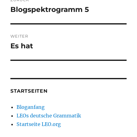
Blogspektrogramm 5
Vorheriger
Beitrag:
WEITER
Es hat
Nächster
Beitrag:
STARTSEITEN
Bloganfang
LEOs deutsche Grammatik
Startseite LEO.org