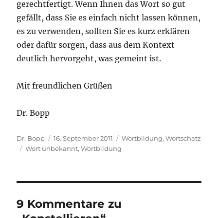
gerechtfertigt. Wenn Ihnen das Wort so gut
gefällt, dass Sie es einfach nicht lassen können,
es zu verwenden, sollten Sie es kurz erklären
oder dafür sorgen, dass aus dem Kontext
deutlich hervorgeht, was gemeint ist.
Mit freundlichen Grüßen
Dr. Bopp
Autor
Veröffentlicht
Kategorien
Dr. Bopp
16. September 2011
Wortbildung
,
Wortschatz
Schlagwörter
am
Wort unbekannt
,
Wortbildung
9 Kommentare zu