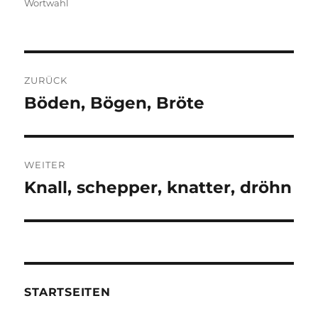
am
Wortwahl
Beitragsnavigation
ZURÜCK
Böden, Bögen, Bröte
Vorheriger
Beitrag:
WEITER
Knall, schepper, knatter, dröhn
Nächster
Beitrag:
STARTSEITEN