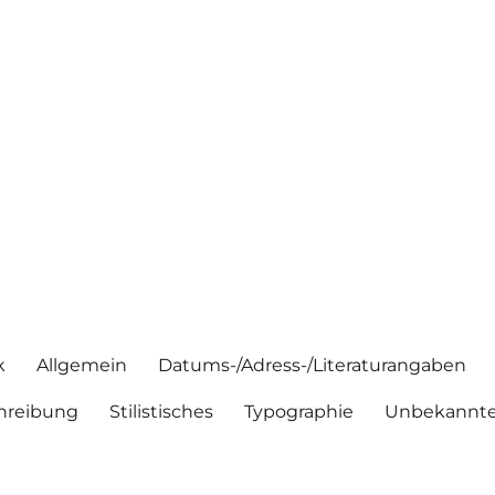
k
Allgemein
Datums-/Adress-/Literaturangaben
hreibung
Stilistisches
Typographie
Unbekannte