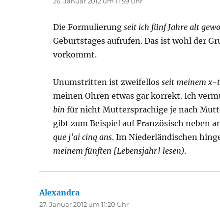
26. Januar 2012 um 11:59 Uhr
Die Formulierung
seit ich fünf Jahre alt ge
Geburtstages aufrufen. Das ist wohl der 
vorkommt.
Unumstritten ist zweifellos
seit meinem x-
meinen Ohren etwas gar korrekt. Ich vermu
bin
für nicht Muttersprachige je nach Mutte
gibt zum Beispiel auf Französisch neben 
que j’ai cinq ans
. Im Niederländischen hing
meinem fünften [Lebensjahr] lesen).
Alexandra
sagt:
27. Januar 2012 um 11:20 Uhr