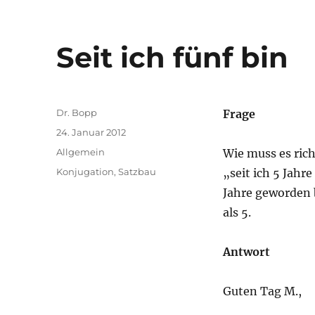
Seit ich fünf bin
Autor
Dr. Bopp
Frage
Veröffentlicht
24. Januar 2012
am
Kategorien
Allgemein
Wie muss es rich
Schlagwörter
Konjugation
,
Satzbau
„seit ich 5 Jahre
Jahre geworden b
als 5.
Antwort
Guten Tag M.,