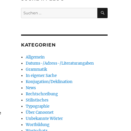
SUCHEN
Suchen
nach:
KATEGORIEN
Allgemein
Datums-/Adress-/Literaturangaben
Grammatik
In eigener Sache
Konjugation/Deklination
News
Rechtschreibung
Stilistisches
Typographie
Über Canoonet
e
Unbekannte Wörter
Wortbildung
Wortschatz