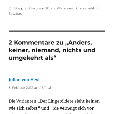
Autor
Veröffentlicht
Kategorien
Schlagw
Dr. Bopp
3. Februar 2012
Allgemein
,
Grammatik
am
Satzbau
2 Kommentare zu „Anders,
keiner, niemand, nichts und
umgekehrt als“
Julian von Heyl
sagt:
3. Februar 2012 um 13:11 Uhr
Die Varianten „Der Eingebildete sieht keinen
wie sich selbst“ und „Sie verneigt sich vor