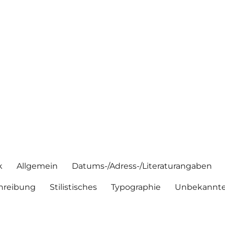
k
Allgemein
Datums-/Adress-/Literaturangaben
hreibung
Stilistisches
Typographie
Unbekannte