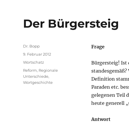
Der Bürgersteig
Autor
Dr. Bopp
Frage
Veröffentlicht
9. Februar 2012
am
Kategorien
Wortschatz
Bürgersteig! Is
Schlagwörter
Reform
,
Regionale
standesgemäß? W
Unterschiede
,
Definition stam
Wortgeschichte
Paraden etc. bes
gelegenen Teil 
heute generell
Antwort