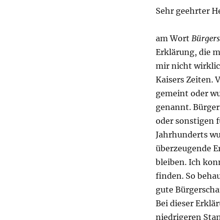
Sehr geehrter He
am Wort
Bürgers
Erklärung, die 
mir nicht wirkli
Kaisers Zeiten. 
gemeint oder wur
genannt. Bürgers
oder sonstigen f
Jahrhunderts wu
überzeugende Er
bleiben. Ich kon
finden. So behau
gute Bürgerschaf
Bei dieser Erklä
niedrigeren Sta