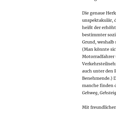
Die genaue Herku
unspektakulär, 
heißt der erhöht
bestimmter sozi
Grund, weshalb
(Man könnte sic
Motorradfahrer u
Verkehrsteilneh
auch unter den 
Benehmende.) 
manche finden de
Gehweg
,
Gehstei
Mit freundliche