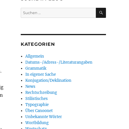
SUCHEN
Suchen
nach:
KATEGORIEN
Allgemein
Datums-/Adress-/Literaturangaben
Grammatik
.
In eigener Sache
Konjugation/Deklination
ig
News
Rechtschreibung
en
Stilistisches
Typographie
Über Canoonet
Unbekannte Wörter
Wortbildung
.
Wortschatz