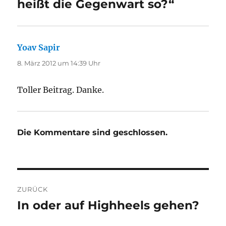
heißt die Gegenwart so?“
Yoav Sapir
sagt:
8. März 2012 um 14:39 Uhr
Toller Beitrag. Danke.
Die Kommentare sind geschlossen.
Beitragsnavigation
ZURÜCK
In oder auf Highheels gehen?
Vorheriger
Beitrag: