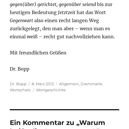
gegen(über) gerichtet, gegenüber seiend
bis zur
heutigen Bedeutung
Jetztzeit
hat das Wort
Gegenwart
also einen recht langen Weg
zurückgelegt, den man aber – wenn man es
einmal weiß – recht gut nachvollziehen kann.
Mit freundlichen Grüßen
Dr. Bopp
Autor
Veröffentlicht
Kategorien
Dr. Bopp
8. März 2012
Allgemein
,
Grammatik
,
am
Schlagwörter
Wortschatz
Wortgeschichte
Ein Kommentar zu „Warum