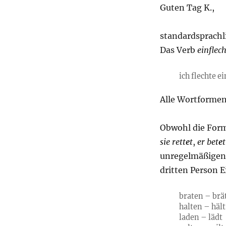
Guten Tag K.,
standardsprachli
Das Verb
einflec
ich flechte ei
Alle Wortformen
Obwohl die For
sie ret
t
e
t
,
er b
et
e
t
unregelmäßigen 
dritten Person E
braten – brä
halten – hält
laden – lädt