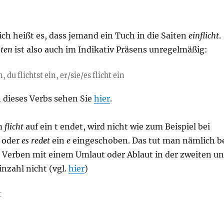
ch heißt es, dass jemand ein Tuch in die Saiten
einflicht
.
hten
ist also auch im Indikativ Präsens unregelmäßig:
n, du flichtst ein, er/sie/es flicht ein
 dieses Verbs sehen Sie
hier
.
m
flicht
auf ein t endet, wird nicht wie zum Beispiel bei
oder
es re
d
e
t
ein
e
eingeschoben. Das tut man nämlich b
Verben mit einem Umlaut oder Ablaut in der zweiten u
inzahl nicht (vgl.
hier
)
t