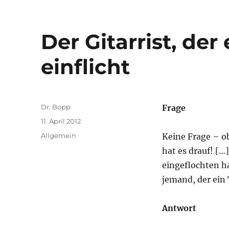
Der Gitarrist, der
einflicht
Autor
Dr. Bopp
Frage
Veröffentlicht
11. April 2012
am
Kategorien
Allgemein
Keine Frage – o
hat es drauf! […]
eingeflochten ha
jemand, der ein 
Antwort