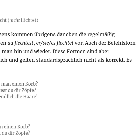
t
cht (
nicht
flichtet)
äsens kommen übrigens daneben die regelmäßig
men
du flechtest
,
er/sie/es flechtet
vor. Auch der Befehlsfor
 man hin und wieder. Diese Formen sind aber
h und gelten standardsprachlich nicht als korrekt. Es
t man einen Korb?
est du dir Zöpfe?
endlich die Haare!
an einen Korb?
 du dir Zöpfe?