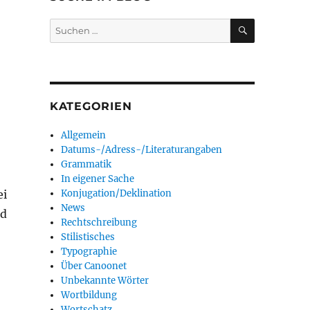
SUCHEN
Suchen
nach:
KATEGORIEN
Allgemein
Datums-/Adress-/Literaturangaben
Grammatik
In eigener Sache
Konjugation/Deklination
ei
News
nd
Rechtschreibung
Stilistisches
Typographie
Über Canoonet
Unbekannte Wörter
Wortbildung
Wortschatz