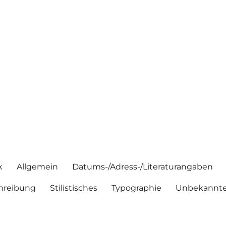
k
Allgemein
Datums-/Adress-/Literaturangaben
hreibung
Stilistisches
Typographie
Unbekannte