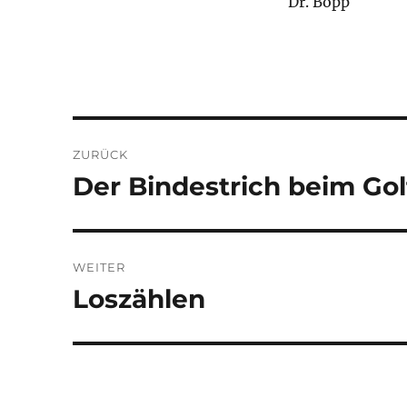
Dr. Bopp
Beitragsnavigation
ZURÜCK
Der Bindestrich beim Go
Vorheriger
Beitrag:
WEITER
Loszählen
Nächster
Beitrag: