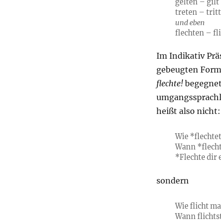
gelten – gilt
treten – trit
und eben
flechten – fli
Im Indikativ Pr
gebeugten For
flechte!
begegnet
umgangssprachlic
heißt also nicht:
Wie *flechte
Wann *flecht
*Flechte dir 
sondern
Wie flicht m
Wann flichtst