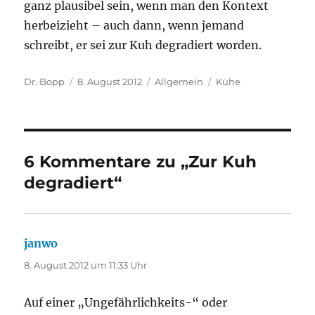
ganz plausibel sein, wenn man den Kontext
herbeizieht – auch dann, wenn jemand
schreibt, er sei zur Kuh degradiert worden.
Autor
Veröffentlicht
Kategorien
Schlagwörter
Dr. Bopp
8. August 2012
Allgemein
Kühe
am
6 Kommentare zu „Zur Kuh
degradiert“
janwo
sagt:
8. August 2012 um 11:33 Uhr
Auf einer „Ungefährlichkeits-“ oder