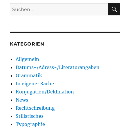
SU
Suchen
nach:
KATEGORIEN
Allgemein
Datums-/Adress-/Literaturangaben
Grammatik
In eigener Sache
Konjugation/Deklination
News
Rechtschreibung
Stilistisches
Typographie