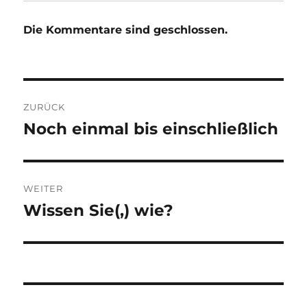
Die Kommentare sind geschlossen.
Beitragsnavigation
ZURÜCK
Noch einmal bis einschließlich
Vorheriger
Beitrag:
WEITER
Wissen Sie(,) wie?
Nächster
Beitrag: