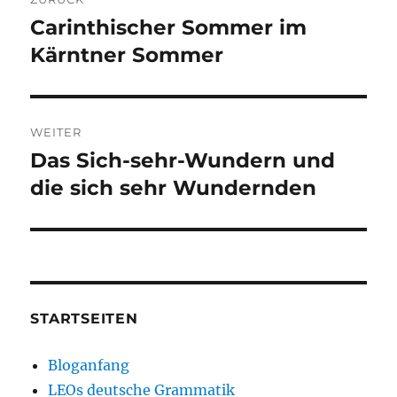
Carinthischer Sommer im
Vorheriger
Beitrag:
Kärntner Sommer
WEITER
Das Sich-sehr-Wundern und
Nächster
Beitrag:
die sich sehr Wundernden
STARTSEITEN
Bloganfang
LEOs deutsche Grammatik