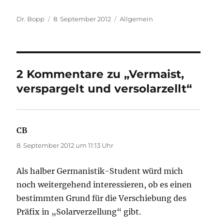
Autor
Veröffentlicht
Kategorien
Dr. Bopp
8. September 2012
Allgemein
am
2 Kommentare zu „Vermaist,
verspargelt und versolarzellt“
CB
sagt:
8. September 2012 um 11:13 Uhr
Als halber Germanistik-Student würd mich
noch weitergehend interessieren, ob es einen
bestimmten Grund für die Verschiebung des
Präfix in „Solarverzellung“ gibt.