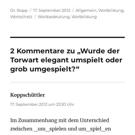
Autor
Veröffentlicht
Kategorien
Dr. Bopp
17. September 2012
Allgemein
,
Wortbildung
,
am
Schlagwörter
Wortschatz
Wortbedeutung
,
Wortbildung
2 Kommentare zu „Wurde der
Torwart elegant umspielt oder
grob umgespielt?“
Koppschüttler
sagt:
17. September 2012 um 23:30 Uhr
Im Zusammenhang mit dem Unterschied
zwischen _um_spielen und um_spiel_en