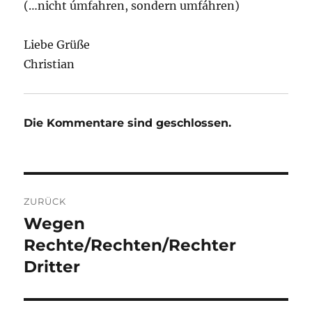
(…nicht úmfahren, sondern umfáhren)
Liebe Grüße
Christian
Die Kommentare sind geschlossen.
Beitragsnavigation
ZURÜCK
Wegen
Vorheriger
Beitrag:
Rechte/Rechten/Rechter
Dritter