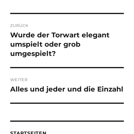
Beitragsnavigation
ZURÜCK
Wurde der Torwart elegant
Vorheriger
Beitrag:
umspielt oder grob
umgespielt?
WEITER
Alles und jeder und die Einzahl
Nächster
Beitrag:
STARTSEITEN