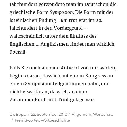
Jahrhundert verwendete man im Deutschen die
griechische Form
Symposion
. Die Form mit der
lateinischen Endung
–um
trat erst im 20.
Jahrhundert in den Vordergrund –
wahrscheinlich unter dem Einfluss des
Englischen … Anglizismen findet man wirklich
überall!
Falls Sie noch auf eine Antwort von mir warten,
liegt es daran, dass ich auf einem Kongress an
einem Symposium teilgenommen habe, und
nicht etwa daran, dass ich an einer
Zusammenkunft mit Trinkgelage war.
Autor
Veröffentlicht
Kategorien
Dr. Bopp
22. September 2012
Allgemein
,
Wortschatz
Schlagwörter
am
Fremdwörter
,
Wortgeschichte