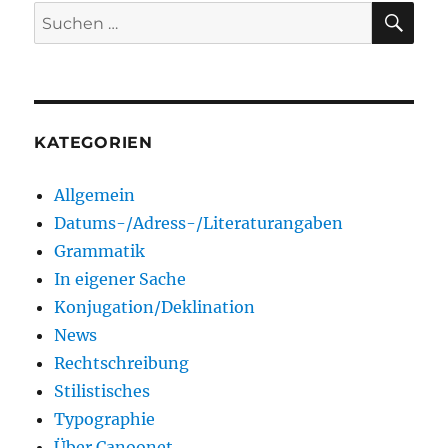
SU
Suchen
nach:
KATEGORIEN
Allgemein
Datums-/Adress-/Literaturangaben
Grammatik
In eigener Sache
Konjugation/Deklination
News
Rechtschreibung
Stilistisches
Typographie
Über Canoonet