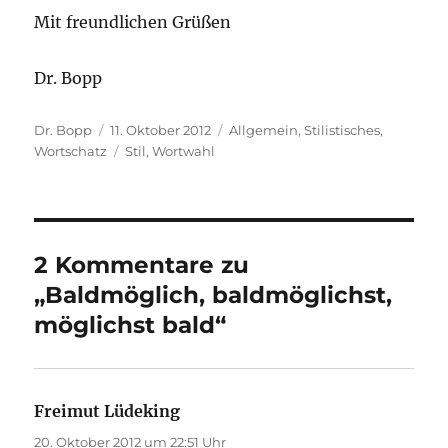
Mit freundlichen Grüßen
Dr. Bopp
Autor
Veröffentlicht
Kategorien
Dr. Bopp
11. Oktober 2012
Allgemein
,
Stilistisches
,
am
Schlagwörter
Wortschatz
Stil
,
Wortwahl
2 Kommentare zu
„Baldmöglich, baldmöglichst,
möglichst bald“
Freimut Lüdeking
sagt:
20. Oktober 2012 um 22:51 Uhr