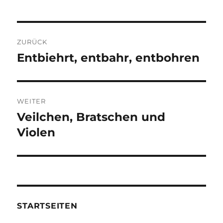
Beitragsnavigation
ZURÜCK
Entbiehrt, entbahr, entbohren
Vorheriger
Beitrag:
WEITER
Veilchen, Bratschen und
Nächster
Beitrag:
Violen
STARTSEITEN