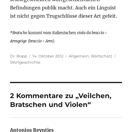
Befindungen publik macht. Auch ein Linguist
ist nicht gegen Trugschlüsse dieser Art gefeit.
*
Bratsche
kommt vom italienischen
viola da braccio =
Armgeige (braccio = Arm)
.
Autor
Veröffentlicht
Kategorien
Schlag
Dr. Bopp
14. Oktober 2012
Allgemein
,
Wortschatz
am
Wortgeschichte
2 Kommentare zu „Veilchen,
Bratschen und Violen“
Antonius Reyntjes
sagt: