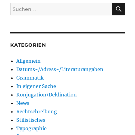
SU
Suchen
nach:
KATEGORIEN
Allgemein
Datums-/Adress-/Literaturangaben
Grammatik
In eigener Sache
Konjugation/Deklination
News
Rechtschreibung
Stilistisches
Typographie