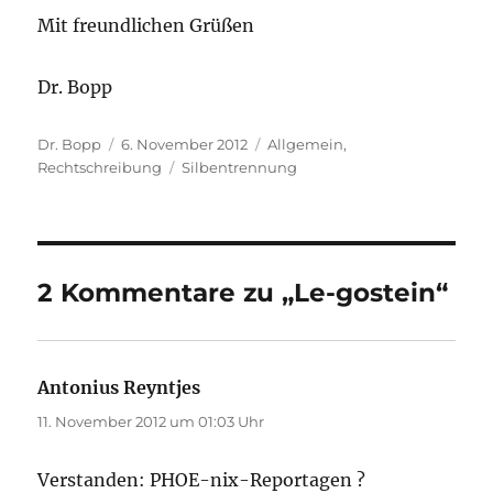
Mit freundlichen Grüßen
Dr. Bopp
Autor
Veröffentlicht
Kategorien
Dr. Bopp
6. November 2012
Allgemein
,
am
Schlagwörter
Rechtschreibung
Silbentrennung
2 Kommentare zu „Le-gostein“
Antonius Reyntjes
sagt:
11. November 2012 um 01:03 Uhr
Verstanden: PHOE-nix-Reportagen ?