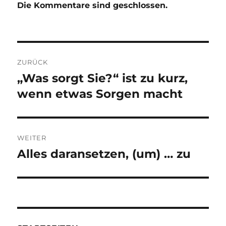
Die Kommentare sind geschlossen.
Beitragsnavigation
ZURÜCK
„Was sorgt Sie?“ ist zu kurz,
Vorheriger
Beitrag:
wenn etwas Sorgen macht
WEITER
Alles daransetzen, (um) … zu
Nächster
Beitrag: