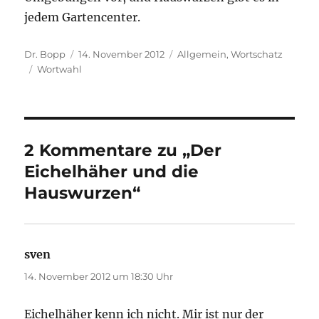
jedem Gartencenter.
Autor
Veröffentlicht
Kategorien
Dr. Bopp
14. November 2012
Allgemein
,
Wortschatz
Schlagwörter
am
Wortwahl
2 Kommentare zu „Der
Eichelhäher und die
Hauswurzen“
sven
sagt:
14. November 2012 um 18:30 Uhr
Eichelhäher kenn ich nicht. Mir ist nur der