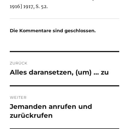
1916] 1917, S. 52.
Die Kommentare sind geschlossen.
Beitragsnavigation
ZURÜCK
Alles daransetzen, (um) … zu
Vorheriger
Beitrag:
WEITER
Jemanden anrufen und
Nächster
Beitrag:
zurückrufen