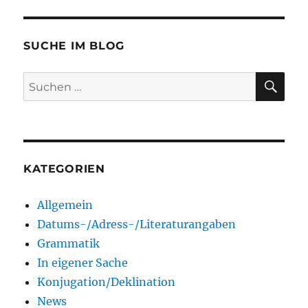
SUCHE IM BLOG
SU
Suchen
nach:
KATEGORIEN
Allgemein
Datums-/Adress-/Literaturangaben
Grammatik
In eigener Sache
Konjugation/Deklination
News