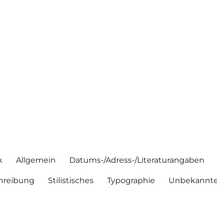
k
Allgemein
Datums-/Adress-/Literaturangaben
hreibung
Stilistisches
Typographie
Unbekannte