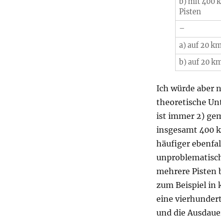
b) mit 400 
Pisten
–
a) auf 20 km
b) auf 20 km
Ich würde aber 
theoretische Unt
ist immer 2) ge
insgesamt 400 k
häufiger ebenfal
unproblematisch
mehrere Pisten b
zum Beispiel in
eine vierhundert
und die Ausdauer