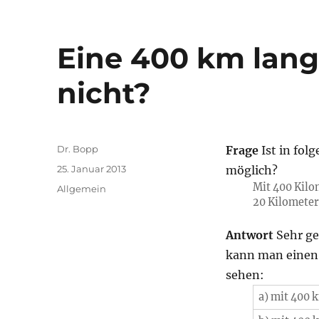
Eine 400 km lang
nicht?
Autor
Dr. Bopp
Frage
Ist in fol
Veröffentlicht
25. Januar 2013
möglich?
am
Mit 400 Kilom
Kategorien
Allgemein
20 Kilometer
Antwort
Sehr gee
kann man einen
sehen:
a) mit 400 