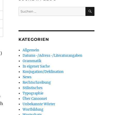
SUCHEN
Suchen
nach:
KATEGORIEN
Allgemein
)
Datums-/Adress-/Literaturangaben
Grammatik
In eigener Sache
Konjugation/Deklination
News
Rechtschreibung
Stilistisches
Typographie
)
Über Canoonet
ch
Unbekannte Wörter
Wortbildung
Wortschatz