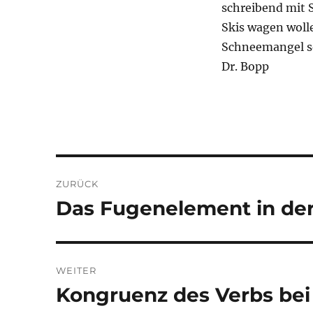
schreibend mit S
Skis wagen woll
Schneemangel sol
Dr. Bopp
Beitragsnavigation
ZURÜCK
Das Fugenelement in de
Vorheriger
Beitrag:
WEITER
Kongruenz des Verbs bei
Nächster
Beitrag: