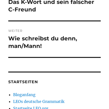
Das K-Wort und sein falscher
Vorheriger
Beitrag:
C-Freund
WEITER
Wie schreibst du denn,
Nächster
Beitrag:
man/Mann!
STARTSEITEN
Bloganfang
LEOs deutsche Grammatik
Startseite LEO.org