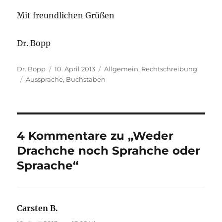
Mit freundlichen Grüßen
Dr. Bopp
Autor
Veröffentlicht
Kategorien
Dr. Bopp
10. April 2013
Allgemein
,
Rechtschreibung
Schlagwörter
am
Aussprache
,
Buchstaben
4 Kommentare zu „Weder
Drachche noch Sprahche oder
Spraache“
Carsten B.
sagt: