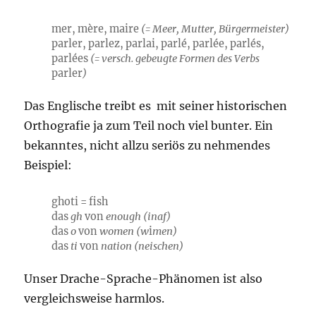
mer, mère, maire
(= Meer, Mutter, Bürgermeister)
parler, parlez, parlai, parlé, parlée, parlés,
parlées
(= versch. gebeugte Formen des Verbs
parler
)
Das Englische treibt es mit seiner historischen
Orthografie ja zum Teil noch viel bunter. Ein
bekanntes, nicht allzu seriös zu nehmendes
Beispiel:
ghoti = fish
das
gh
von
enough (ina
f
)
das
o
von
women (w
i
men)
das
ti
von
nation
(nei
sch
en)
Unser Drache-Sprache-Phänomen ist also
vergleichsweise harmlos.