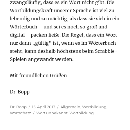
zwangsläufig, dass es ein Wort nicht gibt. Die
Wortbildungskraft unserer Sprache ist viel zu
lebendig und zu mächtig, als dass sie sich in ein
Wörterbuch – und sei es noch so groß und
digital – packen ließe. Die Regel, dass ein Wort
nur dann „gültig“ ist, wenn es im Wörterbuch
steht, kann deshalb höchstens beim Scrabble-
Spielen angewandt werden.
Mit freundlichen Grüßen
Dr. Bopp
Autor
Veröffentlicht
Kategorien
Dr. Bopp
15. April 2013
Allgemein
,
Wortbildung
,
am
Schlagwörter
Wortschatz
Wort unbekannt
,
Wortbildung