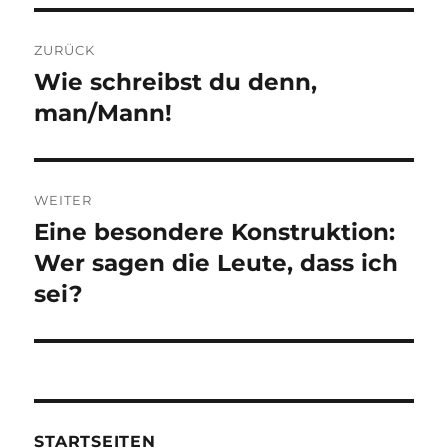
Beitragsnavigation
ZURÜCK
Wie schreibst du denn,
Vorheriger
Beitrag:
man/Mann!
WEITER
Eine besondere Konstruktion:
Nächster
Beitrag:
Wer sagen die Leute, dass ich
sei?
STARTSEITEN