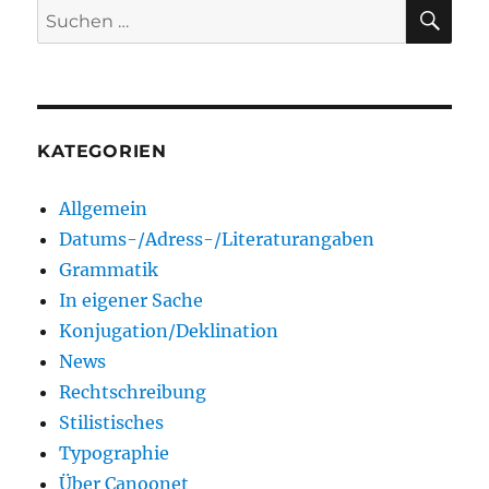
SU
Suchen
nach:
KATEGORIEN
Allgemein
Datums-/Adress-/Literaturangaben
Grammatik
In eigener Sache
Konjugation/Deklination
News
Rechtschreibung
Stilistisches
Typographie
Über Canoonet