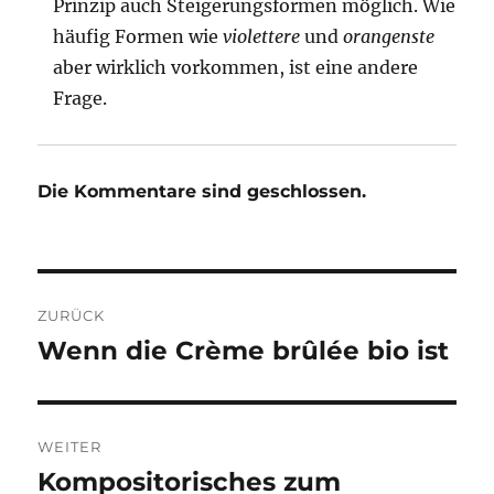
Prinzip auch Steigerungsformen möglich. Wie
häufig Formen wie
violettere
und
orangenste
aber wirklich vorkommen, ist eine andere
Frage.
Die Kommentare sind geschlossen.
Beitragsnavigation
ZURÜCK
Wenn die Crème brûlée bio ist
Vorheriger
Beitrag:
WEITER
Kompositorisches zum
Nächster