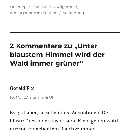
Autor
Veröffentlicht
Kategorien
Dr. Bopp
6. Mai 2013
Allgemein
,
am
Schlagwörter
Konjugation/Deklination
Steigerung
2 Kommentare zu „Unter
blaustem Himmel wird der
Wald immer grüner“
Gerald Fix
sagt:
10. Mai 2013 um 15:18 Uhr
Es gibt aber, so scheint es, Ausnahmen. Der
lilaste Dress oder das rosaere Kleid gehen wohl
nur mit eingebautem Bauchgrimmen.