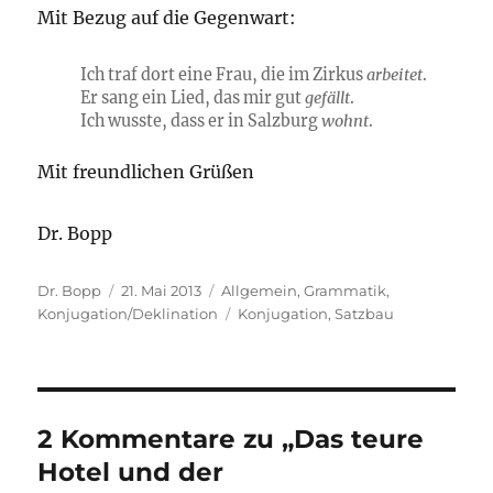
Mit Bezug auf die Gegenwart:
Ich traf dort eine Frau, die im Zirkus
arbeitet
.
Er sang ein Lied, das mir gut
gefällt
.
Ich wusste, dass er in Salzburg
wohnt
.
Mit freundlichen Grüßen
Dr. Bopp
Autor
Veröffentlicht
Kategorien
Dr. Bopp
21. Mai 2013
Allgemein
,
Grammatik
,
am
Schlagwörter
Konjugation/Deklination
Konjugation
,
Satzbau
2 Kommentare zu „Das teure
Hotel und der