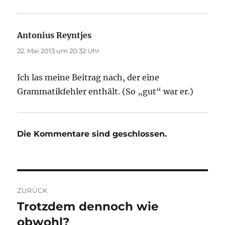
Antonius Reyntjes
sagt:
22. Mai 2013 um 20:32 Uhr
Ich las meine Beitrag nach, der eine
Grammatikfehler enthält. (So „gut“ war er.)
Die Kommentare sind geschlossen.
Beitragsnavigation
ZURÜCK
Trotzdem dennoch wie
Vorheriger
Beitrag:
obwohl?