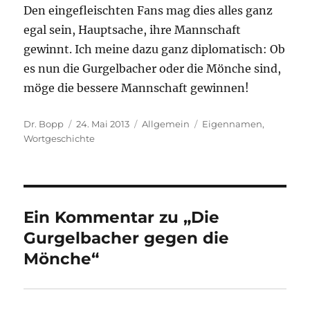
Den eingefleischten Fans mag dies alles ganz
egal sein, Hauptsache, ihre Mannschaft
gewinnt. Ich meine dazu ganz diplomatisch: Ob
es nun die Gurgelbacher oder die Mönche sind,
möge die bessere Mannschaft gewinnen!
Autor
Veröffentlicht
Kategorien
Schlagwörter
Dr. Bopp
24. Mai 2013
Allgemein
Eigennamen
,
am
Wortgeschichte
Ein Kommentar zu „Die
Gurgelbacher gegen die
Mönche“