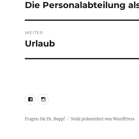
Die Personalabteilung al
Vorheriger
Beitrag:
WEITER
Urlaub
Nächster
Beitrag:
LEO@Facebook
LEO@Instagram
Fragen Sie Dr. Bopp!
Stolz präsentiert von WordPress