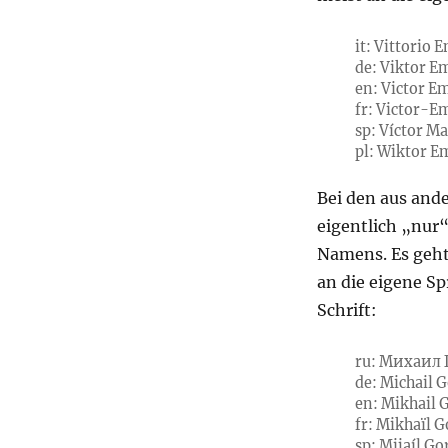
it: Vittorio 
de: Viktor Em
en: Victor E
fr: Victor-E
sp: Víctor Ma
pl: Wiktor E
Bei den aus an
eigentlich „nur
Namens. Es geht
an die eigene S
Schrift:
ru: Михаил 
de: Michail 
en: Mikhail 
fr: Mikhaïl 
sp: Mijaíl G