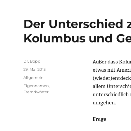
Der Unterschied 
Kolumbus und Ge
Autor
Dr. Bopp
Außer dass Kolu
Veröffentlicht
29. Mai 2013
etwas mit Amerik
am
Kategorien
Allgemein
(wieder)entdeck
Schlagwörter
Eigennamen
,
allem Unterschie
Fremdwörter
unterschiedlich
umgehen.
Frage