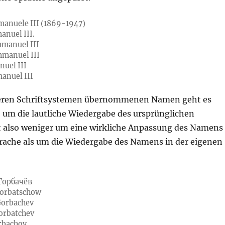
Emanuele III (1869-1947)
anuel III.
mmanuel III
mmanuel III
nuel III
manuel III
deren Schriftsystemen übernommenen Namen geht es
“ um die lautliche Wiedergabe des ursprünglichen
 also weniger um eine wirkliche Anpassung des Namens
prache als um die Wiedergabe des Namens in der eigenen
Горбачёв
Gorbatschow
Gorbachev
Gorbatchev
orbachov