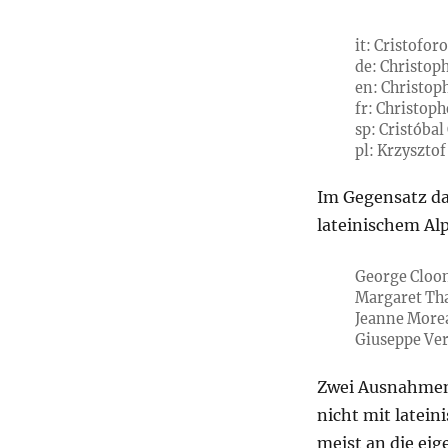
it: Cristofo
de: Christop
en: Christop
fr: Christop
sp: Cristóbal
pl: Krzyszto
Im Gegensatz da
lateinischem Al
George Cloo
Margaret Th
Jeanne More
Giuseppe Ver
Zwei Ausnahmen 
nicht mit latei
meist an die eig