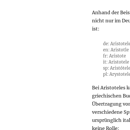
Anhand der Beisp
nicht nur im De
ist:
de: Aristotel
en: Aristotle
fr: Aristote
it: Aristotele
sp: Aristótel
pl: Arystotel
Bei Aristoteles
griechischen Bu
Übertragung vom
verschiedene Sp
ursprünglich ita
keine Rolle: