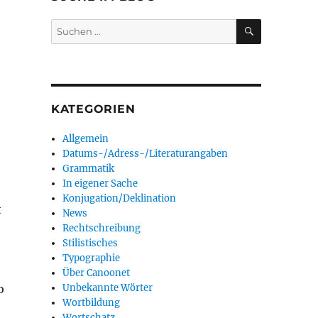
SUCHEN
Suchen
nach:
KATEGORIEN
Allgemein
Datums-/Adress-/Literaturangaben
Grammatik
In eigener Sache
Konjugation/Deklination
t
News
Rechtschreibung
Stilistisches
Typographie
Über Canoonet
o
Unbekannte Wörter
Wortbildung
Wortschatz