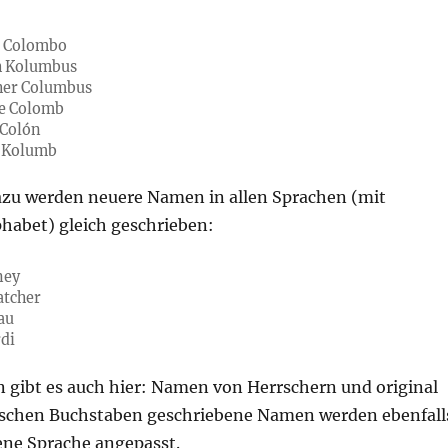
ro Colombo
h Kolumbus
her Columbus
he Colomb
 Colón
f Kolumb
zu werden neuere Namen in allen Sprachen (mit
phabet) gleich geschrieben:
ney
atcher
au
di
gibt es auch hier: Namen von Herrschern und original
nischen Buchstaben geschriebene Namen werden ebenfall
ene Sprache angepasst.