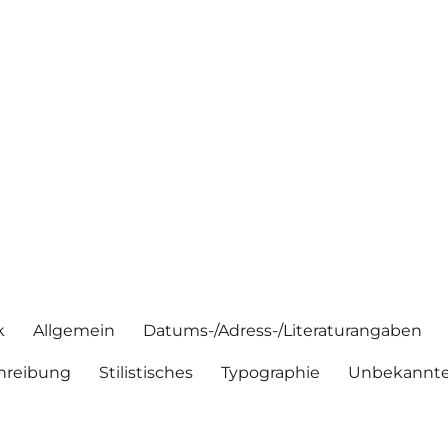
k
Allgemein
Datums-/Adress-/Literaturangaben
hreibung
Stilistisches
Typographie
Unbekannte