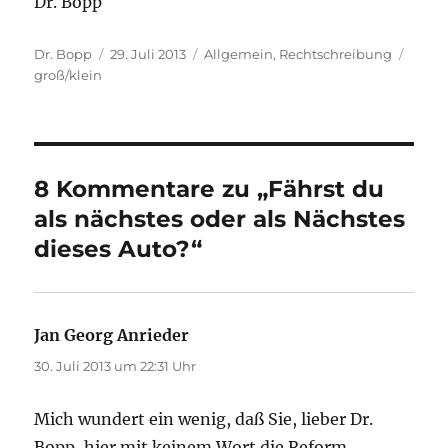
Dr. Bopp
Autor
Veröffentlicht
Kategorien
Schla
Dr. Bopp
29. Juli 2013
Allgemein
,
Rechtschreibung
am
groß/klein
8 Kommentare zu „Fährst du
als nächstes oder als Nächstes
dieses Auto?“
Jan Georg Anrieder
sagt:
30. Juli 2013 um 22:31 Uhr
Mich wundert ein wenig, daß Sie, lieber Dr.
Bopp, hier mit keinem Wort die Reform