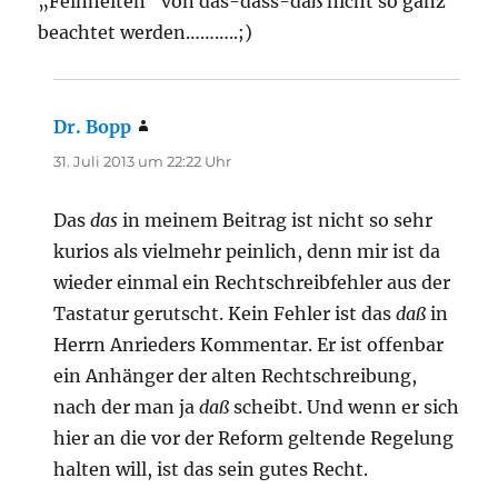
„Feinheiten“ von das-dass-daß nicht so ganz
beachtet werden………..;)
Dr. Bopp
sagt:
31. Juli 2013 um 22:22 Uhr
Das
das
in meinem Beitrag ist nicht so sehr
kurios als vielmehr peinlich, denn mir ist da
wieder einmal ein Rechtschreibfehler aus der
Tastatur gerutscht. Kein Fehler ist das
daß
in
Herrn Anrieders Kommentar. Er ist offenbar
ein Anhänger der alten Rechtschreibung,
nach der man ja
daß
scheibt. Und wenn er sich
hier an die vor der Reform geltende Regelung
halten will, ist das sein gutes Recht.