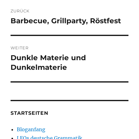
Beitragsnavigation
ZURÜCK
Barbecue, Grillparty, Röstfest
Vorheriger
Beitrag:
WEITER
Dunkle Materie und
Nächster
Beitrag:
Dunkelmaterie
STARTSEITEN
Bloganfang
LEOs deutsche Grammatik