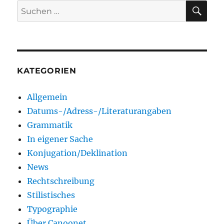
SU
Suchen
nach:
KATEGORIEN
Allgemein
Datums-/Adress-/Literaturangaben
Grammatik
In eigener Sache
Konjugation/Deklination
News
Rechtschreibung
Stilistisches
Typographie
Über Canoonet