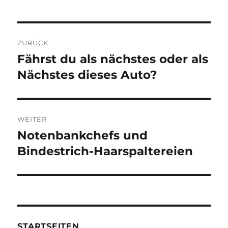
Beitragsnavigation
ZURÜCK
Fährst du als nächstes oder als
Vorheriger
Beitrag:
Nächstes dieses Auto?
WEITER
Notenbankchefs und
Nächster
Beitrag:
Bindestrich-Haarspaltereien
STARTSEITEN