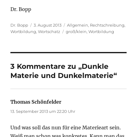
Dr. Bopp
Autor
Veröffentlicht
Kategorien
Dr. Bopp
3. August 2013
Allgemein
,
Rechtschreibung
,
am
Schlagwörter
Wortbildung
,
Wortschatz
groß/klein
,
Wortbildung
3 Kommentare zu „Dunkle
Materie und Dunkelmaterie“
Thomas Schönfelder
sagt:
13. September 2013 um 22:20 Uhr
Und was soll das nun für eine Materieart sein.
Weiß man schon was konkretes. Kann man das