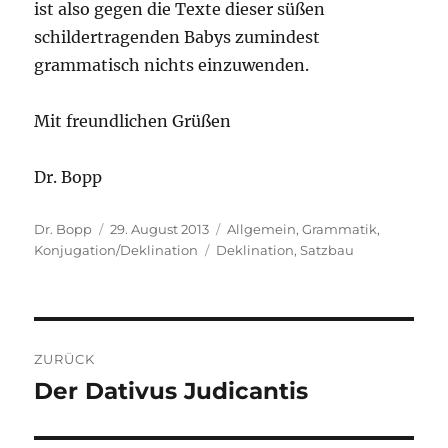
ist also gegen die Texte dieser süßen
schildertragenden Babys zumindest
grammatisch nichts einzuwenden.
Mit freundlichen Grüßen
Dr. Bopp
Autor
Veröffentlicht
Kategorien
Dr. Bopp
29. August 2013
Allgemein
,
Grammatik
,
am
Schlagwörter
Konjugation/Deklination
Deklination
,
Satzbau
Beitragsnavigation
ZURÜCK
Der Dativus Judicantis
Vorheriger
Beitrag: