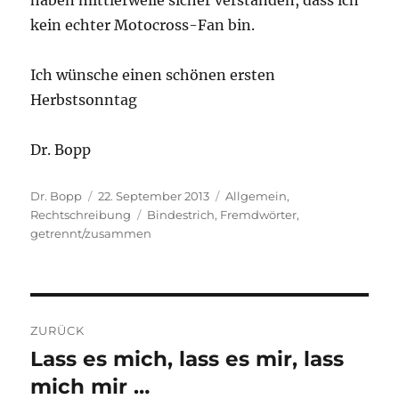
kein echter Motocross-Fan bin.
Ich wünsche einen schönen ersten
Herbstsonntag
Dr. Bopp
Autor
Veröffentlicht
Kategorien
Dr. Bopp
22. September 2013
Allgemein
,
am
Schlagwörter
Rechtschreibung
Bindestrich
,
Fremdwörter
,
getrennt/zusammen
Beitragsnavigation
ZURÜCK
Lass es mich, lass es mir, lass
Vorheriger
Beitrag:
mich mir …