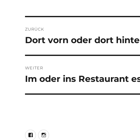
Beitragsnavigation
ZURÜCK
Dort vorn oder dort hint
Vorheriger
Beitrag:
WEITER
Im oder ins Restaurant 
Nächster
Beitrag:
LEO@Facebook
LEO@Instagram