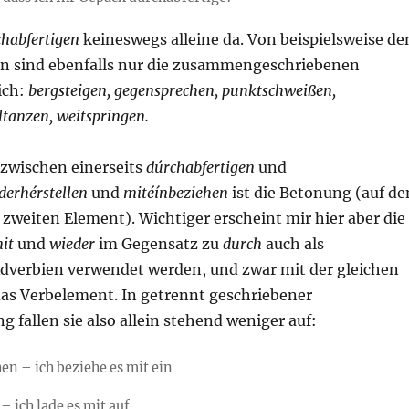
habfertigen
keineswegs alleine da. Von beispielsweise de
n sind ebenfalls nur die zusammengeschriebenen
ich:
bergsteigen, gegensprechen, punktschweißen,
ltanzen, weitspringen.
 zwischen einerseits
dúrchabfertigen
und
derhérstellen
und
mitéínbeziehen
ist die Betonung (auf d
zweiten Element). Wichtiger erscheint mir hier aber die
it
und
wieder
im Gegensatz zu
durch
auch als
Adverbien verwendet werden, und zwar mit der gleichen
as Verbelement. In getrennt geschriebener
g fallen sie also allein stehend weniger auf:
en – ich beziehe es
mit ein
– ich lade es
mit auf