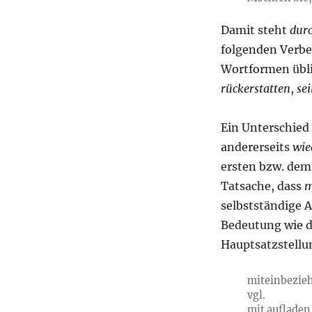
Damit steht
durc
folgenden Verbe
Wortformen übl
rückerstatten
,
sei
Ein Unterschied
andererseits
wie
ersten bzw. dem 
Tatsache, dass
m
selbstständige 
Bedeutung wie d
Hauptsatzstellun
miteinbezieh
vgl.
mit aufladen 