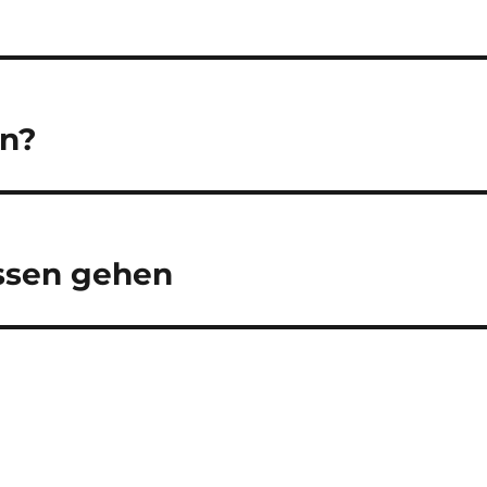
en?
essen gehen