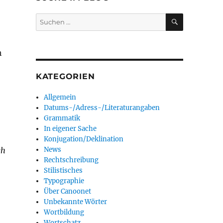
SUCHEN
Suchen
nach:
h
KATEGORIEN
Allgemein
Datums-/Adress-/Literaturangaben
Grammatik
In eigener Sache
Konjugation/Deklination
gh
News
Rechtschreibung
Stilistisches
Typographie
Über Canoonet
Unbekannte Wörter
Wortbildung
Wortschatz