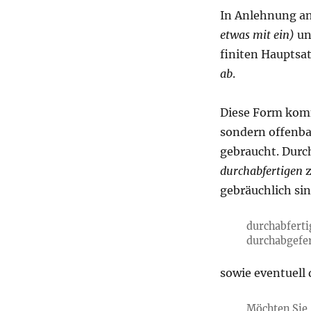
In Anlehnung an
etwas mit ein)
u
finiten Haupts
ab
.
Diese Form komm
sondern offenbar
gebraucht. Durc
durchabfertigen
z
gebräuchlich sin
durchabferti
durchabgefer
sowie eventuel
Möchten Sie,