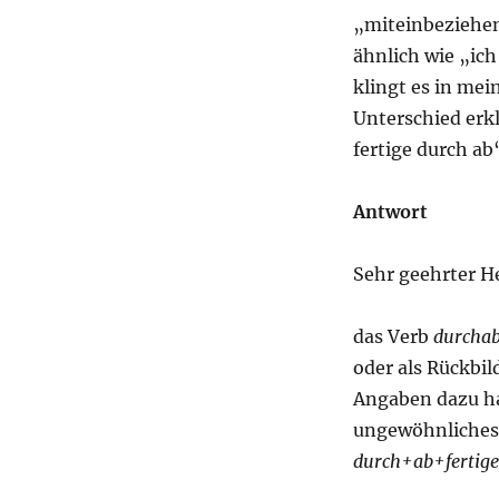
„miteinbeziehen“
ähnlich wie „ich
klingt es in mei
Unterschied erkl
fertige durch ab
Antwort
Sehr geehrter He
das Verb
durchab
oder als Rückbi
Angaben dazu hab
ungewöhnliches 
durch+ab+fertig