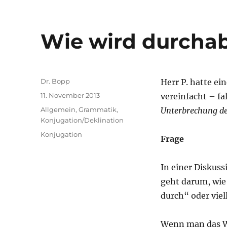
Wie wird durchab
Autor
Dr. Bopp
Herr P. hatte ei
Veröffentlicht
11. November 2013
vereinfacht – fal
am
Kategorien
Allgemein
,
Grammatik
,
Unterbrechung der
Konjugation/Deklination
Schlagwörter
Konjugation
Frage
In einer Diskuss
geht darum, wie 
durch“ oder viel
Wenn man das Wo