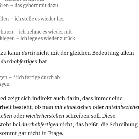
ören – das gehört
mit dazu
len – ich stelle es
wieder her
ehmen – ich nehme es
wieder mit
klegen – ich lege es
wieder zurück
azu kann
durch
nicht mit der gleichen Bedeutung allein
n
durchabfertigen
hat:
gen – ??ich fertige
durch ab
 xyen
ed zeigt sich indirekt auch darin, dass immer eine
rheit besteht, ob man
mit einbeziehen
oder
miteinbeziehe
tellen
oder
wiederherstellen
schreiben soll. Diese
steht bei
durchabfertigen
nicht, das heißt, die Schreibung
kommt gar nicht in Frage.