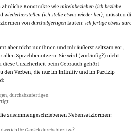
 ähnliche Konstrukte wie
miteinbeziehen
(ich beziehe
nd
wiederherstellen (ich stelle etwas wieder her)
, müssten d
atzformen von
durchabfertigen
lauten:
ich fertige etwas dur
t aber nicht nur Ihnen und mir äußerst seltsam vor,
 allen Sprachbenutzern. Sie wird (vorläufig?) nicht
h diese Unsicherheit beim Gebrauch gehört
u den Verben, die nur im Infinitiv und im Partizip
d:
gen, durchabzufertigen
tigt
l die zusammengeschriebenen Nebensatzformen:
 dass ich Ihr Gepäck durchabfertige?