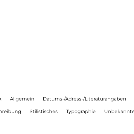
k
Allgemein
Datums-/Adress-/Literaturangaben
hreibung
Stilistisches
Typographie
Unbekannte