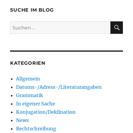
SUCHE IM BLOG
SU
Suchen
nach:
KATEGORIEN
Allgemein
Datums-/Adress-/Literaturangaben
Grammatik
In eigener Sache
Konjugation/Deklination
News
Rechtschreibung