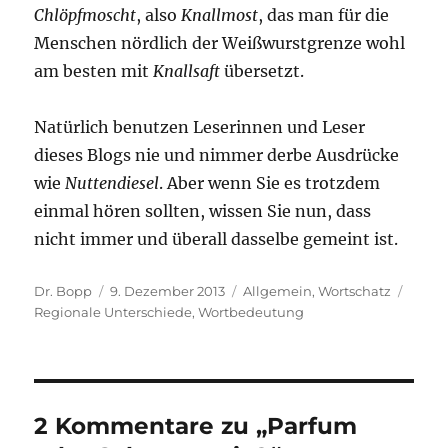
Chlöpfmoscht
, also
Knallmost
, das man für die
Menschen nördlich der Weißwurstgrenze wohl
am besten mit
Knallsaft
übersetzt.
Natürlich benutzen Leserinnen und Leser
dieses Blogs nie und nimmer derbe Ausdrücke
wie
Nuttendiesel
. Aber wenn Sie es trotzdem
einmal hören sollten, wissen Sie nun, dass
nicht immer und überall dasselbe gemeint ist.
Autor
Veröffentlicht
Kategorien
Schla
Dr. Bopp
9. Dezember 2013
Allgemein
,
Wortschatz
am
Regionale Unterschiede
,
Wortbedeutung
2 Kommentare zu „Parfum