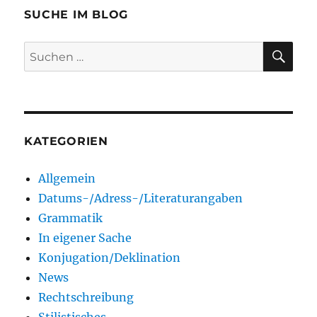
SUCHE IM BLOG
SU
Suchen
nach:
KATEGORIEN
Allgemein
Datums-/Adress-/Literaturangaben
Grammatik
In eigener Sache
Konjugation/Deklination
News
Rechtschreibung