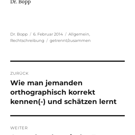
Dr. Bopp
Autor
Veröffentlicht
Kategorien
Dr. Bopp
6. Februar 2014
Allgemein
,
am
Schlagwörter
Rechtschreibung
getrennt/zusammen
Beitragsnavigation
ZURÜCK
Wie man jemanden
Vorheriger
Beitrag:
orthographisch korrekt
kennen(-) und schätzen lernt
WEITER