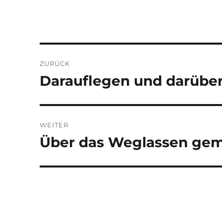
Beitragsnavigation
ZURÜCK
Darauflegen und darübe
Vorheriger
Beitrag:
WEITER
Über das Weglassen gem
Nächster
Beitrag: