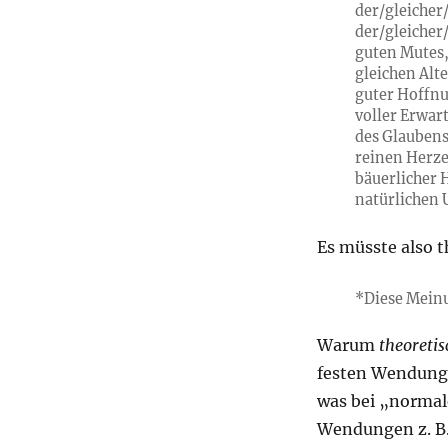
der/gleicher
der/gleicher
guten Mutes,
gleichen Alte
guter Hoffnu
voller Erwar
des Glaubens
reinen Herze
bäuerlicher 
natürlichen 
Es müsste also t
*Diese Meinun
Warum
theoretis
festen Wendungen
was bei „normal
Wendungen z. B.