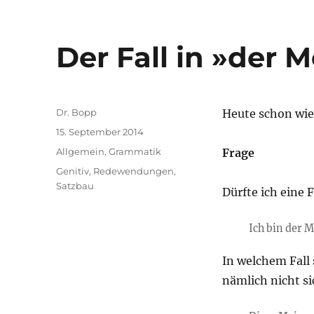
Der Fall in »der 
Autor
Dr. Bopp
Heute schon wie
Veröffentlicht
15. September 2014
am
Kategorien
Allgemein
,
Grammatik
Frage
Schlagwörter
Genitiv
,
Redewendungen
,
Satzbau
Dürfte ich eine F
Ich bin der 
In welchem Fall 
nämlich nicht si