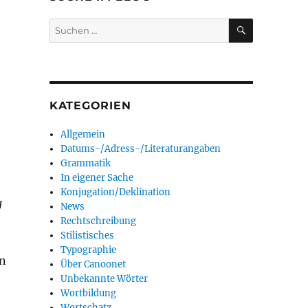
SUCHEN
Suchen
nach:
KATEGORIEN
Allgemein
Datums-/Adress-/Literaturangaben
Grammatik
In eigener Sache
Konjugation/Deklination
g
News
Rechtschreibung
Stilistisches
Typographie
en
Über Canoonet
Unbekannte Wörter
Wortbildung
Wortschatz