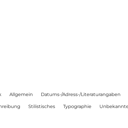
k
Allgemein
Datums-/Adress-/Literaturangaben
hreibung
Stilistisches
Typographie
Unbekannte