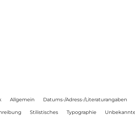
k
Allgemein
Datums-/Adress-/Literaturangaben
hreibung
Stilistisches
Typographie
Unbekannte