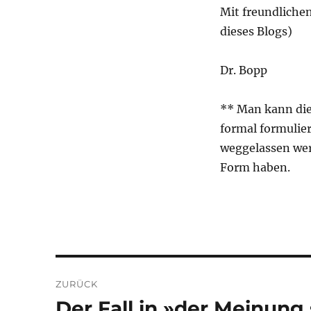
Mit freundliche
dieses Blogs)
Dr. Bopp
** Man kann die
formal formulie
weggelassen wer
Form haben.
Beitragsnavigation
ZURÜCK
Der Fall in »der Meinung
Vorheriger