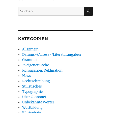
SUCHEN
Suchen
nach:
KATEGORIEN
Allgemein
Datums-/Adress-/Literaturangaben
Grammatik
In eigener Sache
Konjugation/Deklination
News
Rechtschreibung
Stilistisches
Typographie
Über Canoonet
Unbekannte Wörter
Wortbildung
Wortschatz