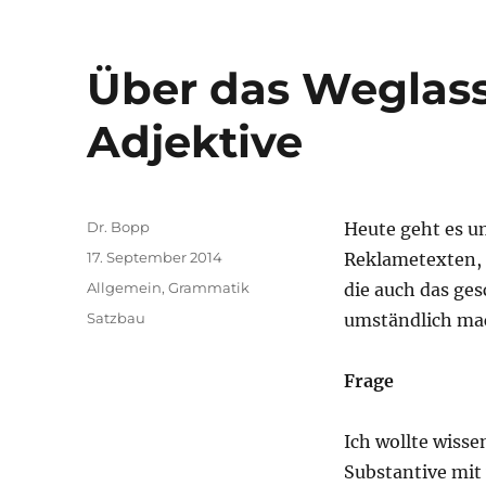
Über das Weglas
Adjektive
Autor
Dr. Bopp
Heute geht es um
Veröffentlicht
17. September 2014
Reklametexten,
am
Kategorien
Allgemein
,
Grammatik
die auch das ge
Schlagwörter
Satzbau
umständlich ma
Frage
Ich wollte wisse
Substantive mit