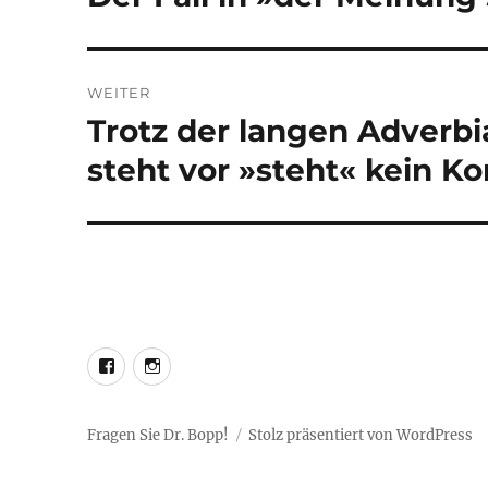
Beitrag:
WEITER
Trotz der langen Adver
Nächster
Beitrag:
steht vor »steht« kein 
LEO@Facebook
LEO@Instagram
Fragen Sie Dr. Bopp!
Stolz präsentiert von WordPress