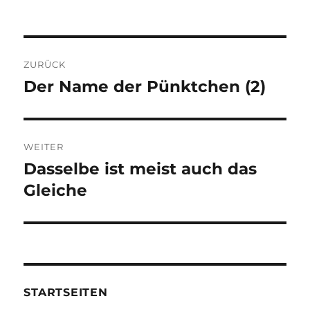
Beitragsnavigation
ZURÜCK
Der Name der Pünktchen (2)
Vorheriger
Beitrag:
WEITER
Dasselbe ist meist auch das
Nächster
Beitrag:
Gleiche
STARTSEITEN