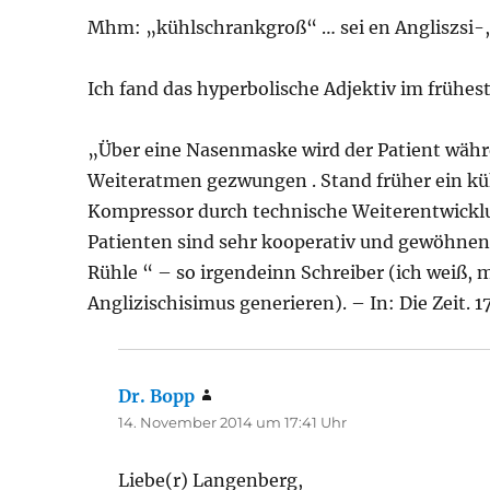
Mhm: „kühlschrankgroß“ … sei en Angliszsi-
Ich fand das hyperbolische Adjektiv im frühe
„Über eine Nasenmaske wird der Patient währ
Weiteratmen gezwungen . Stand früher ein küh
Kompressor durch technische Weiterentwicklu
Patienten sind sehr kooperativ und gewöhnen 
Rühle “ – so irgendeinn Schreiber (ich weiß,
Anglizischisimus generieren). – In: Die Zeit. 17
Dr. Bopp
sagt:
14. November 2014 um 17:41 Uhr
Liebe(r) Langenberg,