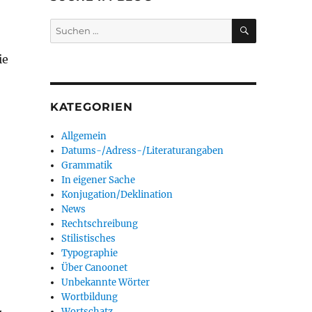
SUCHEN
Suchen
nach:
ie
KATEGORIEN
Allgemein
Datums-/Adress-/Literaturangaben
Grammatik
In eigener Sache
Konjugation/Deklination
News
Rechtschreibung
Stilistisches
Typographie
Über Canoonet
Unbekannte Wörter
Wortbildung
Wortschatz