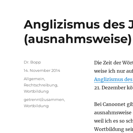
Anglizismus des 
(ausnahmsweise)
Autor
Dr. Bopp
Die Zeit der Wör
Veröffentlicht
14. November 2014
weise ich nur au
am
Kategorien
Allgemein
,
Anglizismus des
Rechtschreibung
,
21. Dezember kö
Wortbildung
Schlagwörter
getrennt/zusammen
,
Bei Canoonet gib
Wortbildung
ausnahmsweise e
weil ich es so sc
Wortbildung sei