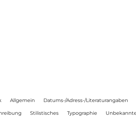
k
Allgemein
Datums-/Adress-/Literaturangaben
hreibung
Stilistisches
Typographie
Unbekannte