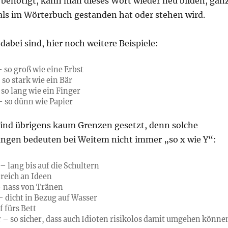
 benötigt, kann man dieses Wort wieder neu bilden, gan
mals im Wörterbuch gestanden hat oder stehen wird.
abei sind, hier noch weitere Beispiele:
 so groß wie eine Erbst
so stark wie ein Bär
 so lang wie ein Finger
 so dünn wie Papier
 sind übrigens kaum Grenzen gesetzt, denn solche
gen bedeuten bei Weitem nicht immer „so x wie Y“:
– lang bis auf die Schultern
 reich an Ideen
– nass von Tränen
– dicht in Bezug auf Wasser
f fürs Bett
r – so sicher, dass auch Idioten risikolos damit umgehen könne