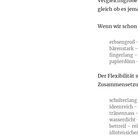
Vergleichsgröße
gleich ob es je
Wenn wir schon d
erbsengroß –
bärenstark – 
fingerlang –
papierdünn –
Der Flexibilität
Zusammensetzun
schulterlang 
ideenreich –
tränennass 
wasserdicht 
bettreif – rei
idiotensiche