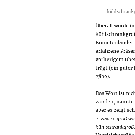
kühlschrank
Überall wurde in
kühlschrankgro
Kometenlander P
erfahrene Präs
vorherigem Übe
trägt (ein gute
gäbe).
Das Wort ist nic
wurden, nannte 
aber es zeigt sc
etwas
so groß wi
kühlschrankgroß