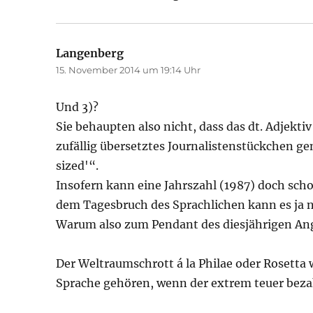
Langenberg
sagt:
15. November 2014 um 19:14 Uhr
Und 3)?
Sie behaupten also nicht, dass das dt. Adjekt
zufällig übersetztes Journalistenstückchen gen
sized'“.
Insofern kann eine Jahrszahl (1987) doch sc
dem Tagesbruch des Sprachlichen kann es ja 
Warum also zum Pendant des diesjährigen An
Der Weltraumschrott á la Philae oder Rosetta 
Sprache gehören, wenn der extrem teuer bezah