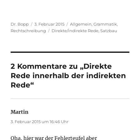
Autor
Veröffentlicht
Kategorien
Dr. Bopp
3. Februar 2015
Allgemein
,
Grammatik
,
am
Schlagwörter
Rechtschreibung
Direkte/indirekte Rede
,
Satzbau
2 Kommentare zu „Direkte
Rede innerhalb der indirekten
Rede“
Martin
sagt:
3. Februar 2015 um 16:46 Uhr
Oha, hier war der Fehlerteufel aber