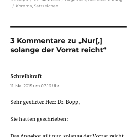
Schlagwörter
am
Komma
,
Satzzeichen
3 Kommentare zu „Nur[,]
solange der Vorrat reicht“
Schreibkraft
sagt:
11. Mai 2015 um 07:16 Uhr
Sehr geehrter Herr Dr. Bopp,
Sie hatten geschrieben:
Das Angebot gilt nur, solange der Vorrat reicht.