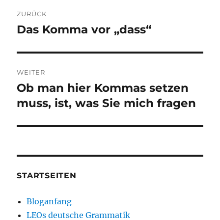
Beitragsnavigation
ZURÜCK
Das Komma vor „dass“
Vorheriger
Beitrag:
WEITER
Ob man hier Kommas setzen
Nächster
Beitrag:
muss, ist, was Sie mich fragen
STARTSEITEN
Bloganfang
LEOs deutsche Grammatik