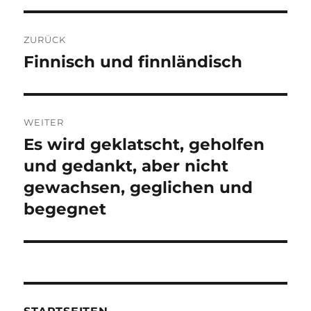
Beitragsnavigation
ZURÜCK
Finnisch und finnländisch
Vorheriger
Beitrag:
WEITER
Es wird geklatscht, geholfen
Nächster
Beitrag:
und gedankt, aber nicht
gewachsen, geglichen und
begegnet