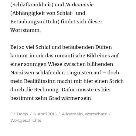
(Schlafkrankheit) und
Narkomanie
(Abhängigkeit von Schlaf- und
Betäubungsmitteln) findet sich dieser
Wortstamm.
Bei so viel Schlaf und betäubenden Düften
kommt in mir das romantische Bild eines auf
einer sonnigen Wiese zwischen blühenden
Narzissen schlafenden Linguisten auf – doch
mein Realitätssinn macht mir hier einen Strich
durch die Rechnung: Dafür müsste es hier
bestimmt zehn Grad wärmer sein!
Autor
Veröffentlicht
Kategorien
Schlagwört
Dr. Bopp
6. April 2015
Allgemein
,
Wortschatz
am
Wortgeschichte