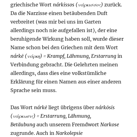
griechische Wort
nárkissos (νάρκισσος)
zurück.
Da die Narzisse einen betäubenden Duft
verbreitet (was mir bei uns im Garten
allerdings noch nie aufgefallen ist), der eine
beruhigende Wirkung haben soll, wurde dieser
Name schon bei den Griechen mit dem Wort
nárkē
(νάρκη) = Krampf, Lähmung, Erstarrung
in
Verbindung gebracht. Die Gelehrten meinen
allerdings, dass dies eine volkstümliche
Erklärung für einen Namen aus einer anderen
Sprache sein muss.
Das Wort
nárkē
liegt übrigens über
nárkōsis
(νάρκωσις) = Erstarrung, Lähmung,
Betäubung
auch unserem Fremdwort
Narkose
zugrunde. Auch in
Narkolepsie