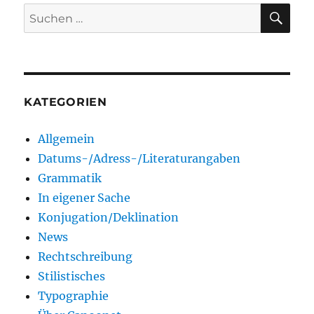
SU
Suchen
nach:
KATEGORIEN
Allgemein
Datums-/Adress-/Literaturangaben
Grammatik
In eigener Sache
Konjugation/Deklination
News
Rechtschreibung
Stilistisches
Typographie