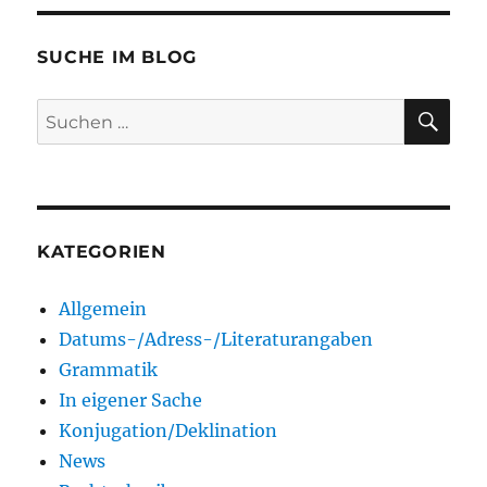
SUCHE IM BLOG
SU
Suchen
nach:
KATEGORIEN
Allgemein
Datums-/Adress-/Literaturangaben
Grammatik
In eigener Sache
Konjugation/Deklination
News