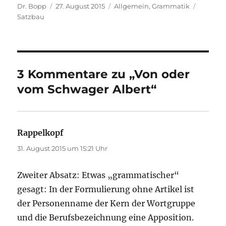
Autor
Veröffentlicht
Kategorien
Schlagw
Dr. Bopp
27. August 2015
Allgemein
,
Grammatik
am
Satzbau
3 Kommentare zu „Von oder
vom Schwager Albert“
Rappelkopf
sagt:
31. August 2015 um 15:21 Uhr
Zweiter Absatz: Etwas „grammatischer“
gesagt: In der Formulierung ohne Artikel ist
der Personenname der Kern der Wortgruppe
und die Berufsbezeichnung eine Apposition.