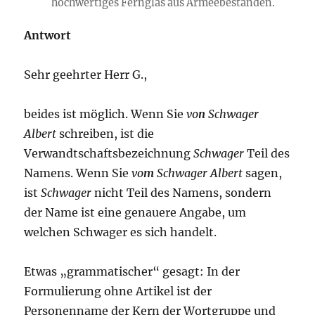
hochwertiges Fernglas aus Armeebeständen.
Antwort
Sehr geehrter Herr G.,
beides ist möglich. Wenn Sie
vo
n
Schwager
Albert
schreiben, ist die
Verwandtschaftsbezeichnung
Schwager
Teil des
Namens. Wenn Sie
vo
m
Schwager Albert
sagen,
ist
Schwager
nicht Teil des Namens, sondern
der Name ist eine genauere Angabe, um
welchen Schwager es sich handelt.
Etwas „grammatischer“ gesagt: In der
Formulierung ohne Artikel ist der
Personenname der Kern der Wortgruppe und