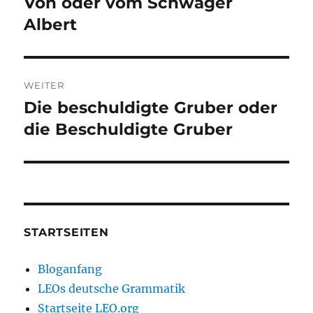
Von oder vom Schwager
Vorheriger
Beitrag:
Albert
WEITER
Die beschuldigte Gruber oder
Nächster
Beitrag:
die Beschuldigte Gruber
STARTSEITEN
Bloganfang
LEOs deutsche Grammatik
Startseite LEO.org