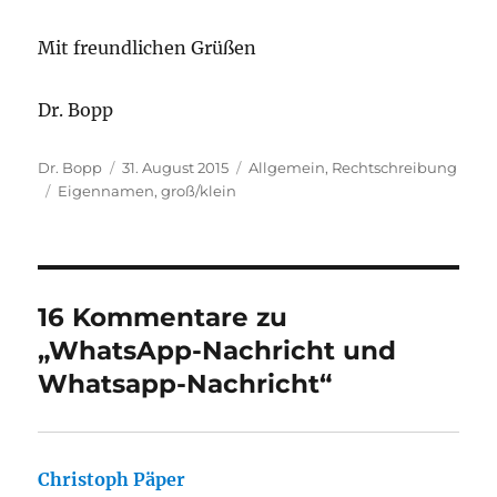
Mit freundlichen Grüßen
Dr. Bopp
Autor
Veröffentlicht
Kategorien
Dr. Bopp
31. August 2015
Allgemein
,
Rechtschreibung
Schlagwörter
am
Eigennamen
,
groß/klein
16 Kommentare zu
„WhatsApp-Nachricht und
Whatsapp-Nachricht“
Christoph Päper
sagt: