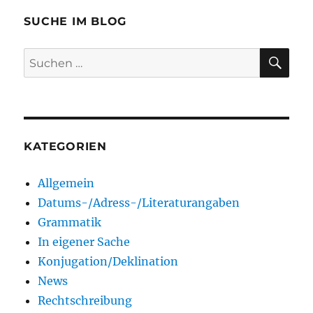
SUCHE IM BLOG
SU
Suchen
nach:
KATEGORIEN
Allgemein
Datums-/Adress-/Literaturangaben
Grammatik
In eigener Sache
Konjugation/Deklination
News
Rechtschreibung