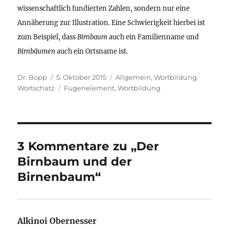
wissenschaftlich fundierten Zahlen, sondern nur eine
Annäherung zur Illustration. Eine Schwierigkeit hierbei ist
zum Beispiel, dass
Birnbaum
auch ein Familienname und
Birnbäumen
auch ein Ortsname ist.
Autor
Veröffentlicht
Kategorien
Dr. Bopp
5. Oktober 2015
Allgemein
,
Wortbildung
,
am
Schlagwörter
Wortschatz
Fugenelement
,
Wortbildung
3 Kommentare zu „Der
Birnbaum und der
Birnenbaum“
Alkinoi Obernesser
sagt: