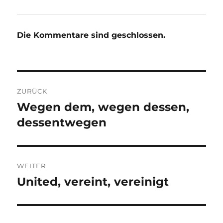
Die Kommentare sind geschlossen.
Beitragsnavigation
ZURÜCK
Wegen dem, wegen dessen,
Vorheriger
Beitrag:
dessentwegen
WEITER
United, vereint, vereinigt
Nächster
Beitrag: